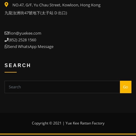
NO.47, G/F, Yu Chau Street, Kowloon, Hong Kong
九龍汝洲街47號地下(太子站 D 出口)
fion@yuekee.com
(852) 2528 1560
Send WhatsApp Message
SEARCH
Go
Copyright © 2021 | Yue Kee Rattan Factory