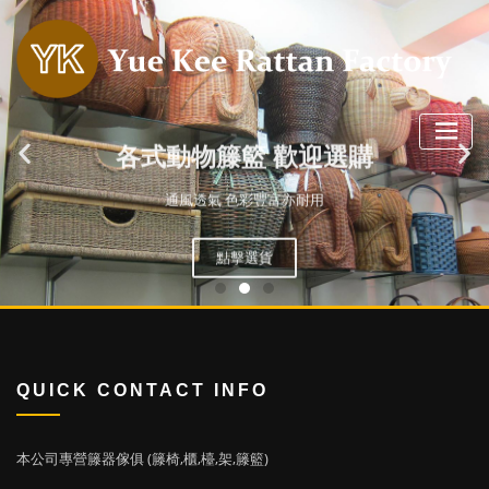
各式動物籐籃 歡迎選購
通風透氣 色彩豐富亦耐用
點擊選貨
QUICK CONTACT INFO
本公司專營籐器傢俱 (籐椅,櫃,檯,架,籐籃)