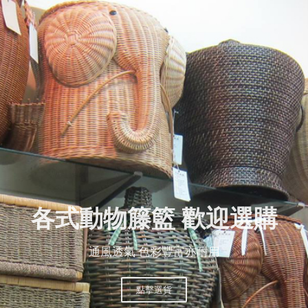
各式動物籐籃 歡迎選購
通風透氣 色彩豐富亦耐用
點擊選貨