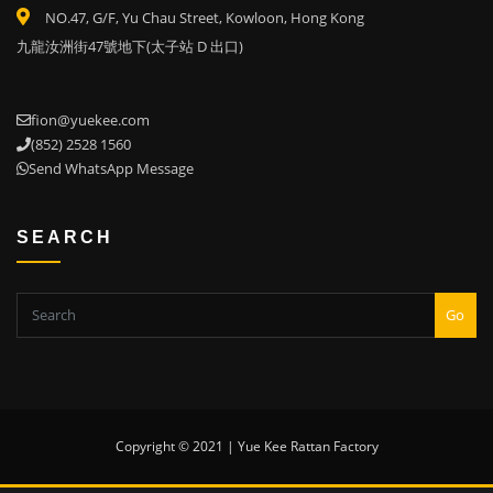
NO.47, G/F, Yu Chau Street, Kowloon, Hong Kong
九龍汝洲街47號地下(太子站 D 出口)
fion@yuekee.com
(852) 2528 1560
Send WhatsApp Message
SEARCH
Go
Copyright © 2021 | Yue Kee Rattan Factory