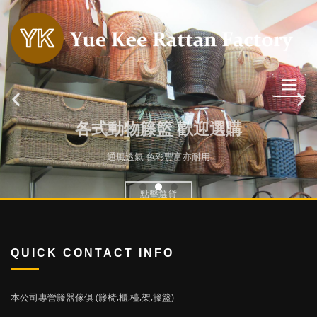
各式動物籐籃 歡迎選購
通風透氣 色彩豐富亦耐用
點擊選貨
QUICK CONTACT INFO
本公司專營籐器傢俱 (籐椅,櫃,檯,架,籐籃)