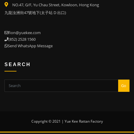
NO.47, G/F, Yu Chau Street, Kowloon, Hong Kong
九龍汝洲街47號地下(太子站 D 出口)
fion@yuekee.com
(852) 2528 1560
Send WhatsApp Message
SEARCH
Go
Copyright © 2021 | Yue Kee Rattan Factory