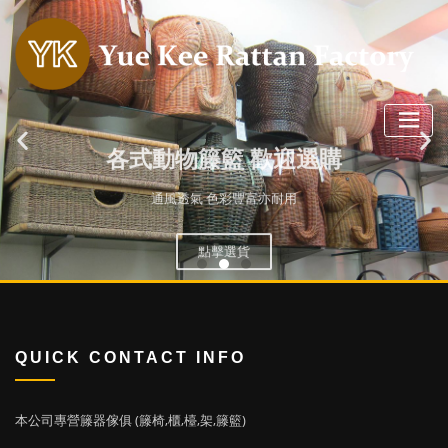
各式動物籐籃 歡迎選購
通風透氣 色彩豐富亦耐用
點擊選貨
QUICK CONTACT INFO
本公司專營籐器傢俱 (籐椅,櫃,檯,架,籐籃)