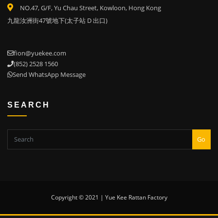
NO.47, G/F, Yu Chau Street, Kowloon, Hong Kong
九龍汝洲街47號地下(太子站 D 出口)
fion@yuekee.com
(852) 2528 1560
Send WhatsApp Message
SEARCH
Go
Copyright © 2021 | Yue Kee Rattan Factory