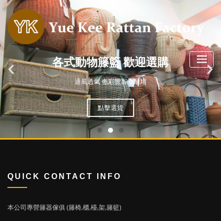
各式動物籐籃 歡迎選購
通風透氣 色彩豐富亦耐用
點擊選貨
QUICK CONTACT INFO
本公司專營籐器傢俱 (籐椅,櫃,檯,架,籐籃)