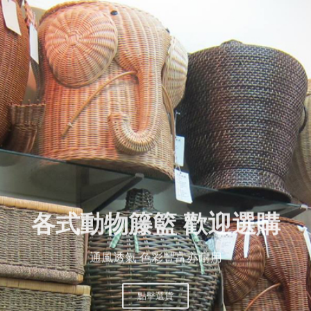
各式動物籐籃 歡迎選購
通風透氣 色彩豐富亦耐用
點擊選貨