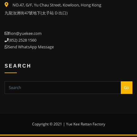
NO.47, G/F, Yu Chau Street, Kowloon, Hong Kong
九龍汝洲街47號地下(太子站 D 出口)
fion@yuekee.com
(852) 2528 1560
Send WhatsApp Message
SEARCH
Go
Copyright © 2021 | Yue Kee Rattan Factory