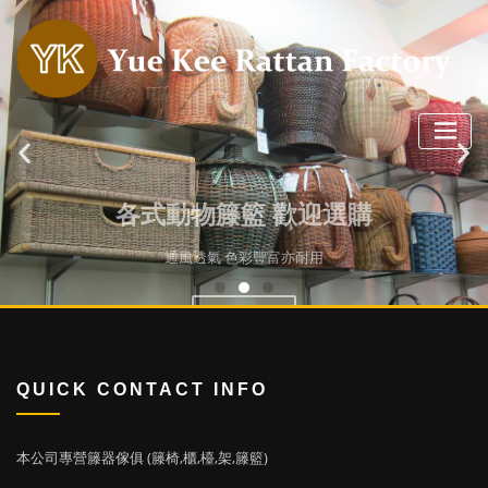
各式動物籐籃 歡迎選購
通風透氣 色彩豐富亦耐用
點擊選貨
QUICK CONTACT INFO
本公司專營籐器傢俱 (籐椅,櫃,檯,架,籐籃)